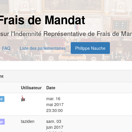
Frais de Mandat
sur l'Indemnité Représentative de Frais de Man
FAQ
Liste des parlementaires
Philippe Nauche
nt
Utilisateur
Date
mar. 16
yé
mai 2017
23:30:00
taziden
sam. 03
ge
juin 2017