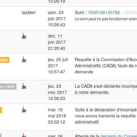
10:26:19
taziden
sam. 03
Suivi :
1E00166145782
– Distri
juin 2017
Le suivi peut ne pas fonctionner avan
10:26:43
dim. 11
juin 2017
21:35:40
jeu. 20 juil.
Requête à la Commission d'Ac
CADA
2017
Administratifs (CADA) faute de 
10:57:47
demande
jeu. 23
La CADA s'est déclarée incomp
nce CADA
nov. 2017
à notre demande.
14:36:23
mar. 15
Suite à la déclaration d'incomp
A
mai 2018
nous avons transmis la requête 
23:02:12
administratif.
mer. 06
Attente de la
decision du Conseil