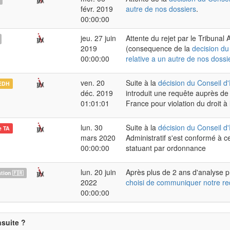
févr. 2019
autre de nos dossiers
.
00:00:00
jeu. 27 juin
Attente du rejet par le Tribunal A
2019
(consequence de la
decision du
00:00:00
relative a un autre de nos dossi
ven. 20
Suite à la
décision du Conseil d'
EDH
déc. 2019
introduit une requête auprès de
01:01:01
France pour violation du droit à 
lun. 30
Suite à la
décision du Conseil d'
e TA
mars 2020
Administratif s'est conformé à c
00:00:00
statuant par ordonnance
lun. 20 juin
Après plus de 2 ans d'analyse p
ion 🇫🇷
2022
choisi de communiquer notre re
00:00:00
nsuite ?