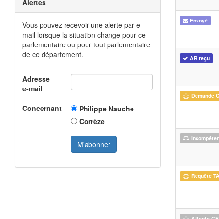
Alertes
Envoyé
Vous pouvez recevoir une alerte par e-
mail lorsque la situation change pour ce
parlementaire ou pour tout parlementaire
de ce département.
AR reçu
Adresse
e-mail
Demande 
Concernant
Philippe Nauche
Corrèze
Incompéte
Requête T
Attente CE