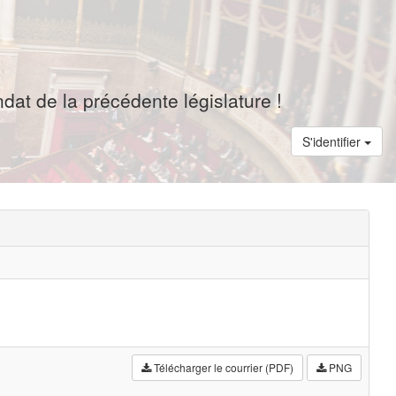
dat de la précédente législature !
S'identifier
Télécharger le courrier (PDF)
PNG