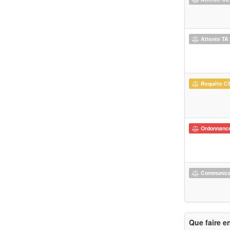
Attente TA
Requête C
Ordonnanc
Communicat
Que faire e