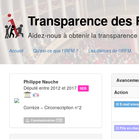
Transparence des 
Aidez-nous à obtenir la transparence 
Accueil
Qu'est-ce que l'IRFM ?
Les dérives de l'IRFM
Avanceme
Philippe Nauche
Député entre 2012 et 2017
SER
Action
E-mail envo
Corrèze – Circonscription n°2
Communication 🇫🇷
Pris en char