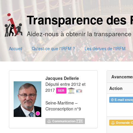
Transparence des 
Aidez-nous à obtenir la transparence 
Accueil
Qu'est-ce que l'IRFM ?
Les dérives de l'IRFM
Avanceme
Jacques Dellerie
Député entre 2012 et
Action
2017
SER
E-mail envo
Seine-Maritime –
Circonscription n°9
Communication 🇫🇷
Demande 