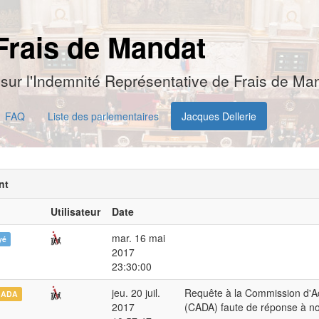
Frais de Mandat
sur l'Indemnité Représentative de Frais de Man
FAQ
Liste des parlementaires
Jacques Dellerie
nt
Utilisateur
Date
mar. 16 mai
yé
2017
23:30:00
jeu. 20 juil.
Requête à la Commission d'A
CADA
2017
(CADA) faute de réponse à n