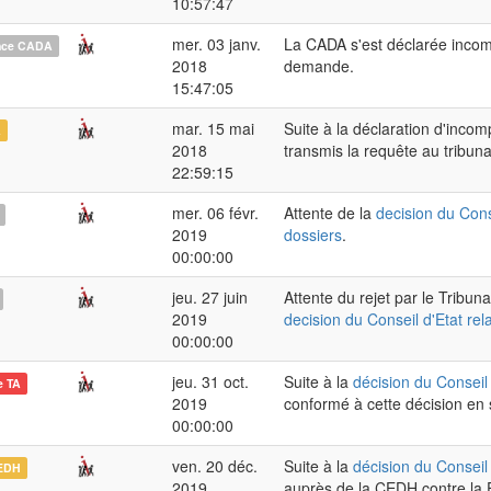
10:57:47
mer. 03 janv.
La CADA s'est déclarée incom
nce CADA
2018
demande.
15:47:05
mar. 15 mai
Suite à la déclaration d'inc
A
2018
transmis la requête au tribunal
22:59:15
mer. 06 févr.
Attente de la
decision du Cons
2019
dossiers
.
00:00:00
jeu. 27 juin
Attente du rejet par le Tribun
2019
decision du Conseil d'Etat rel
00:00:00
jeu. 31 oct.
Suite à la
décision du Conseil 
e TA
2019
conformé à cette décision en
00:00:00
ven. 20 déc.
Suite à la
décision du Conseil 
EDH
2019
auprès de la CEDH contre la F