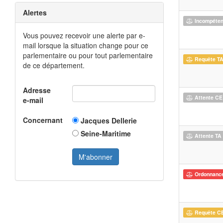
Alertes
Incompéte
Vous pouvez recevoir une alerte par e-
mail lorsque la situation change pour ce
parlementaire ou pour tout parlementaire
Requête T
de ce département.
Adresse
Attente CE
e-mail
Concernant
Jacques Dellerie
Seine-Maritime
Attente TA
Ordonnanc
Requête C