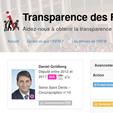
Transparence des 
Aidez-nous à obtenir la transparence 
Accueil
Qu'est-ce que l'IRFM ?
Les dérives de l'IRFM
Avanceme
Daniel Goldberg
Député entre 2012 et
Action
2017
SER
E-mail envo
Seine-Saint-Denis –
Circonscription n°10
Communication 🇫🇷
Demande 