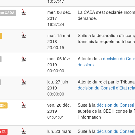
10:57:47
mer. 06 déc.
La CADA s'est déclarée incom
nce CADA
2017
demande.
16:37:24
mar. 15 mai
Suite à la déclaration d'inco
A
2018
transmis la requête au tribunal
23:00:15
mer. 06 févr.
Attente de la
decision du Conse
2019
dossiers
.
00:00:00
jeu. 27 juin
Attente du rejet par le Tribun
2019
decision du Conseil d'Etat rel
00:00:00
ven. 20 déc.
Suite à la
décision du Conseil 
EDH
2019
auprès de la CEDH contre la F
01:01:01
l'information
lun. 23 mars
Suite à la
décision du Conseil 
e TA