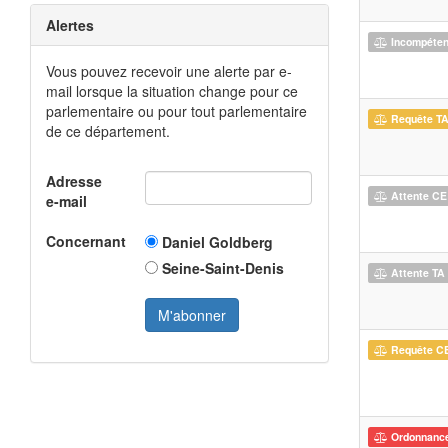
Alertes
Incompéte
Vous pouvez recevoir une alerte par e-
mail lorsque la situation change pour ce
parlementaire ou pour tout parlementaire
Requête T
de ce département.
Adresse
Attente CE
e-mail
Concernant
Daniel Goldberg
Seine-Saint-Denis
Attente TA
Requête C
Ordonnanc