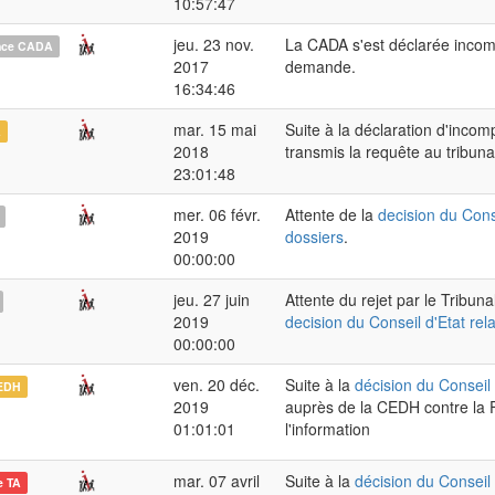
10:57:47
jeu. 23 nov.
La CADA s'est déclarée incom
nce CADA
2017
demande.
16:34:46
mar. 15 mai
Suite à la déclaration d'inco
A
2018
transmis la requête au tribunal
23:01:48
mer. 06 févr.
Attente de la
decision du Conse
2019
dossiers
.
00:00:00
jeu. 27 juin
Attente du rejet par le Tribun
2019
decision du Conseil d'Etat rel
00:00:00
ven. 20 déc.
Suite à la
décision du Conseil 
EDH
2019
auprès de la CEDH contre la F
01:01:01
l'information
mar. 07 avril
Suite à la
décision du Conseil 
e TA