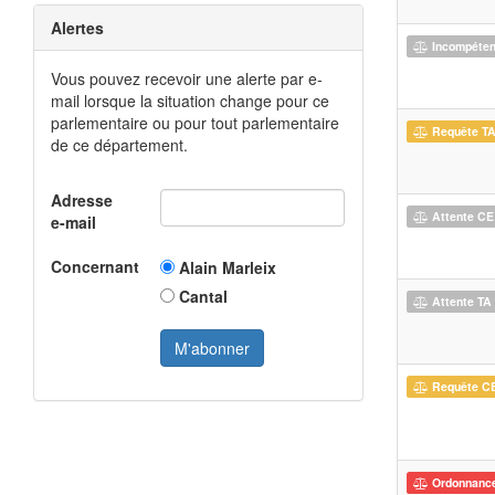
Alertes
Incompéte
Vous pouvez recevoir une alerte par e-
mail lorsque la situation change pour ce
parlementaire ou pour tout parlementaire
Requête T
de ce département.
Adresse
Attente CE
e-mail
Concernant
Alain Marleix
Cantal
Attente TA
Requête C
Ordonnanc