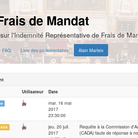
Frais de Mandat
sur l'Indemnité Représentative de Frais de Man
FAQ
Liste des parlementaires
Alain Marleix
nt
Utilisateur
Date
mar. 16 mai
yé
2017
23:30:00
jeu. 20 juil.
Requête à la Commission d'Ac
CADA
2017
(CADA) faute de réponse à n