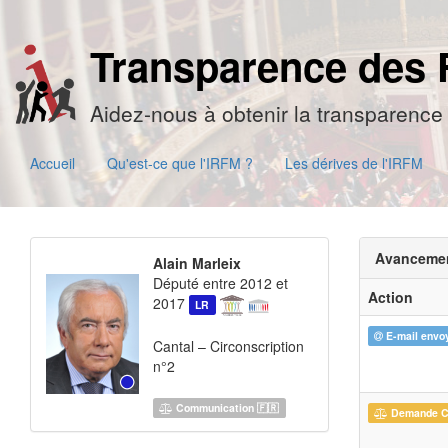
Transparence des 
Aidez-nous à obtenir la transparence 
Accueil
Qu'est-ce que l'IRFM ?
Les dérives de l'IRFM
Avanceme
Alain Marleix
Député entre 2012 et
Action
2017
LR
E-mail envo
Cantal – Circonscription
n°2
Communication 🇫🇷
Demande 