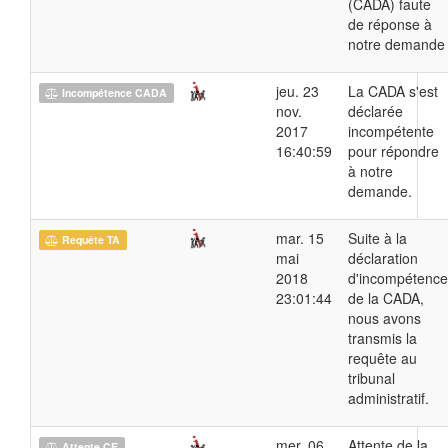
(CADA) faute
de réponse à
notre demande
jeu. 23
La CADA s'est
Incompétence CADA
nov.
déclarée
2017
incompétente
16:40:59
pour répondre
à notre
demande.
mar. 15
Suite à la
Requête TA
mai
déclaration
2018
d'incompétence
23:01:44
de la CADA,
nous avons
transmis la
requête au
tribunal
administratif.
mer. 06
Attente de la
Attente CE