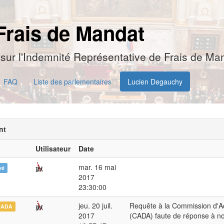
Frais de Mandat
sur l'Indemnité Représentative de Frais de Man
FAQ
Liste des parlementaires
Lucien Degauchy
nt
Utilisateur
Date
mar. 16 mai
yé
2017
23:30:00
jeu. 20 juil.
Requête à la Commission d'A
CADA
2017
(CADA) faute de réponse à n