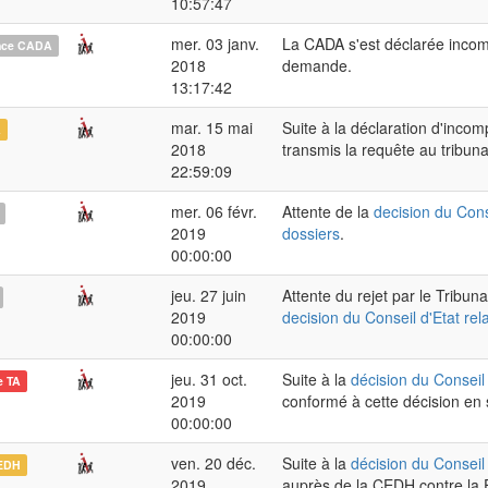
10:57:47
mer. 03 janv.
La CADA s'est déclarée incom
nce CADA
2018
demande.
13:17:42
mar. 15 mai
Suite à la déclaration d'inc
A
2018
transmis la requête au tribunal
22:59:09
mer. 06 févr.
Attente de la
decision du Cons
2019
dossiers
.
00:00:00
jeu. 27 juin
Attente du rejet par le Tribun
2019
decision du Conseil d'Etat rel
00:00:00
jeu. 31 oct.
Suite à la
décision du Conseil 
e TA
2019
conformé à cette décision en
00:00:00
ven. 20 déc.
Suite à la
décision du Conseil 
EDH
2019
auprès de la CEDH contre la F