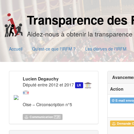
Transparence des 
Aidez-nous à obtenir la transparence 
Accueil
Qu'est-ce que l'IRFM ?
Les dérives de l'IRFM
Avanceme
Lucien Degauchy
Député entre 2012 et 2017
LR
Action
E-mail envo
Oise – Circonscription n°5
Communication 🇫🇷
Demande 