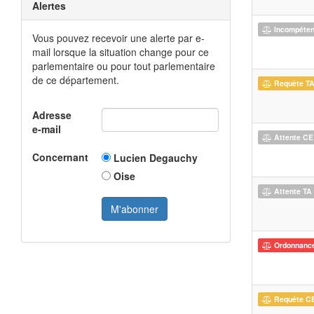
Alertes
Incompéte
Vous pouvez recevoir une alerte par e-
mail lorsque la situation change pour ce
parlementaire ou pour tout parlementaire
de ce département.
Requête T
Adresse
e-mail
Attente CE
Concernant
Lucien Degauchy
Oise
Attente TA
Ordonnanc
Requête C