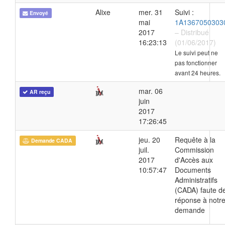
Alixe
mer. 31
Suivi :
Envoyé
mai
1A1367050303
2017
– Distribué
16:23:13
(01/06/2017)
Le suivi peut ne
pas fonctionner
avant 24 heures.
mar. 06
AR reçu
juin
2017
17:26:45
jeu. 20
Requête à la
Demande CADA
juil.
Commission
2017
d'Accès aux
10:57:47
Documents
Administratifs
(CADA) faute d
réponse à notr
demande