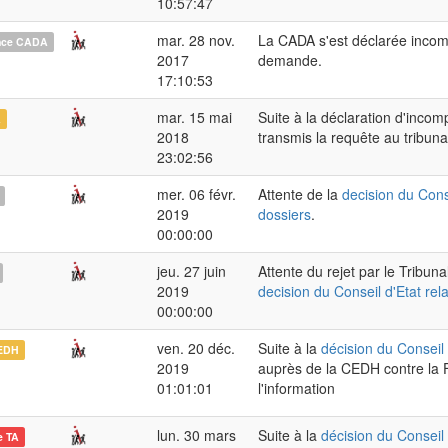
10:57:47
mar. 28 nov.
La CADA s'est déclarée incom
nce CADA
2017
demande.
17:10:53
mar. 15 mai
Suite à la déclaration d'inco
A
2018
transmis la requête au tribunal
23:02:56
mer. 06 févr.
Attente de la
decision du Conse
2019
dossiers
.
00:00:00
jeu. 27 juin
Attente du rejet par le Tribun
2019
decision du Conseil d'Etat rel
00:00:00
ven. 20 déc.
Suite à la
décision du Conseil 
EDH
2019
auprès de la CEDH contre la F
01:01:01
l'information
lun. 30 mars
Suite à la
décision du Conseil 
e TA