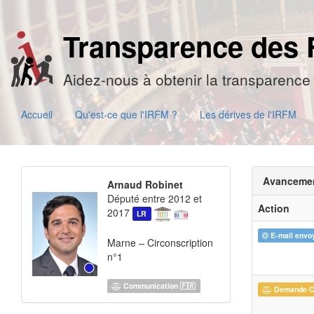
Transparence des 
Aidez-nous à obtenir la transparence 
Accueil
Qu'est-ce que l'IRFM ?
Les dérives de l'IRFM
Avanceme
Arnaud Robinet
Député entre 2012 et
Action
2017
LR
E-mail envo
Marne – Circonscription
n°1
Communication 🇫🇷
Demande 