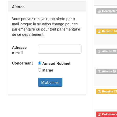
Alertes
Incompéte
Vous pouvez recevoir une alerte par e-
mail lorsque la situation change pour ce
parlementaire ou pour tout parlementaire
Requête T
de ce département.
Adresse
Attente CE
e-mail
Concernant
Arnaud Robinet
Marne
Attente TA
Requête C
Ordonnanc