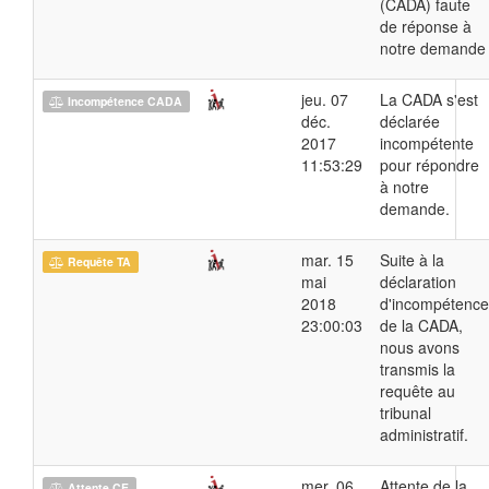
(CADA) faute
de réponse à
notre demande
jeu. 07
La CADA s'est
Incompétence CADA
déc.
déclarée
2017
incompétente
11:53:29
pour répondre
à notre
demande.
mar. 15
Suite à la
Requête TA
mai
déclaration
2018
d'incompétence
23:00:03
de la CADA,
nous avons
transmis la
requête au
tribunal
administratif.
mer. 06
Attente de la
Attente CE