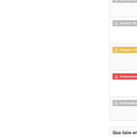
Attente TA
Requête C
Ordonnanc
Communicat
Que faire e