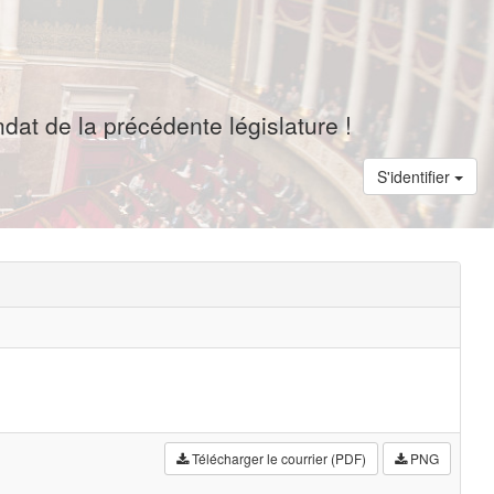
dat de la précédente législature !
S'identifier
Télécharger le courrier (PDF)
PNG