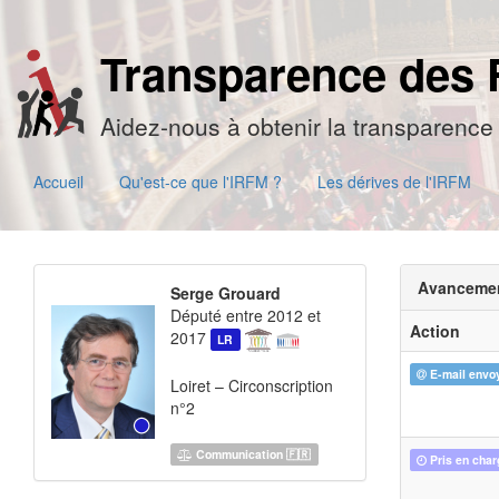
Transparence des 
Aidez-nous à obtenir la transparence 
Accueil
Qu'est-ce que l'IRFM ?
Les dérives de l'IRFM
Avanceme
Serge Grouard
Député entre 2012 et
Action
2017
LR
E-mail envo
Loiret – Circonscription
n°2
Communication 🇫🇷
Pris en char