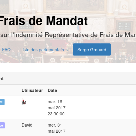
Frais de Mandat
sur l'Indemnité Représentative de Frais de Man
FAQ
Liste des parlementaires
Serge Grouard
nt
Utilisateur
Date
mar. 16
yé
mai 2017
23:30:00
David
mer. 31
ge
mai 2017