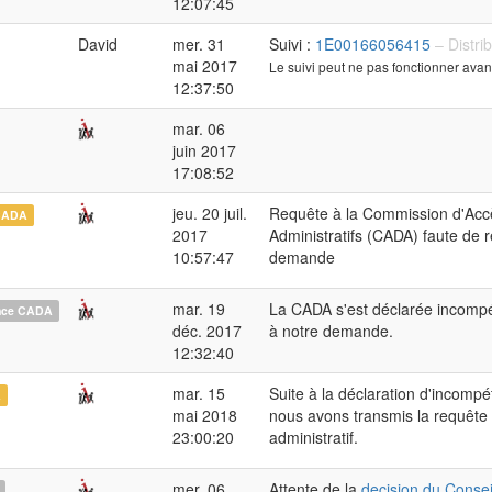
12:07:45
David
mer. 31
Suivi :
1E00166056415
– Distri
mai 2017
Le suivi peut ne pas fonctionner avan
12:37:50
mar. 06
juin 2017
17:08:52
jeu. 20 juil.
Requête à la Commission d'Ac
CADA
2017
Administratifs (CADA) faute de 
10:57:47
demande
mar. 19
La CADA s'est déclarée incomp
nce CADA
déc. 2017
à notre demande.
12:32:40
mar. 15
Suite à la déclaration d'incomp
A
mai 2018
nous avons transmis la requête 
23:00:20
administratif.
mer. 06
Attente de la
decision du Conseil