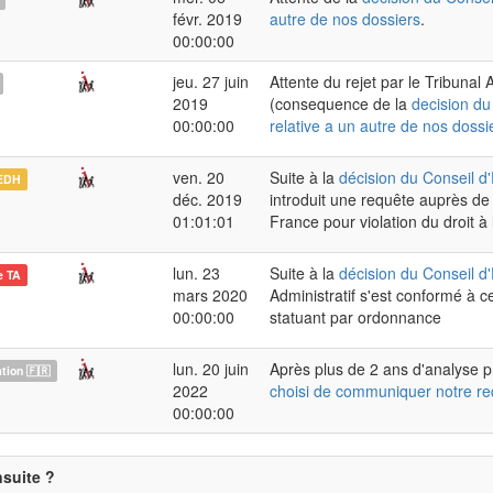
févr. 2019
autre de nos dossiers
.
00:00:00
jeu. 27 juin
Attente du rejet par le Tribunal A
2019
(consequence de la
decision du
00:00:00
relative a un autre de nos dossi
ven. 20
Suite à la
décision du Conseil d'
EDH
déc. 2019
introduit une requête auprès de
01:01:01
France pour violation du droit à 
lun. 23
Suite à la
décision du Conseil d'
e TA
mars 2020
Administratif s'est conformé à c
00:00:00
statuant par ordonnance
lun. 20 juin
Après plus de 2 ans d'analyse p
ion 🇫🇷
2022
choisi de communiquer notre re
00:00:00
nsuite ?