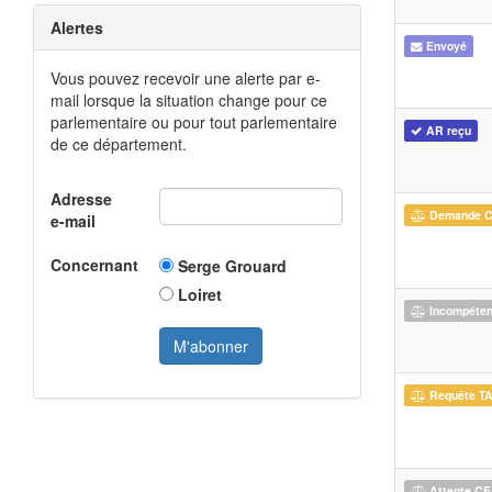
Alertes
Envoyé
Vous pouvez recevoir une alerte par e-
mail lorsque la situation change pour ce
parlementaire ou pour tout parlementaire
AR reçu
de ce département.
Adresse
Demande 
e-mail
Concernant
Serge Grouard
Loiret
Incompéte
Requête T
Attente CE