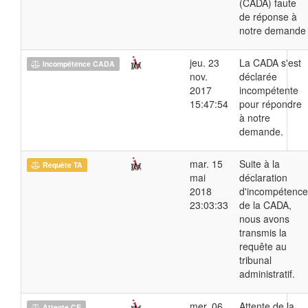
(CADA) faute
de réponse à
notre demande
jeu. 23
La CADA s'est
Incompétence CADA
nov.
déclarée
2017
incompétente
15:47:54
pour répondre
à notre
demande.
mar. 15
Suite à la
Requête TA
mai
déclaration
2018
d'incompétence
23:03:33
de la CADA,
nous avons
transmis la
requête au
tribunal
administratif.
mer. 06
Attente de la
Attente CE