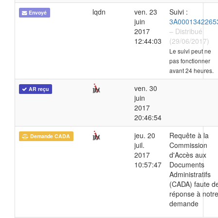
lqdn
ven. 23
Suivi :
Envoyé
juin
3A0001342265
2017
– Distribué
12:44:03
(29/06/2017)
Le suivi peut ne
pas fonctionner
avant 24 heures.
ven. 30
AR reçu
juin
2017
20:46:54
jeu. 20
Requête à la
Demande CADA
juil.
Commission
2017
d'Accès aux
10:57:47
Documents
Administratifs
(CADA) faute d
réponse à notr
demande