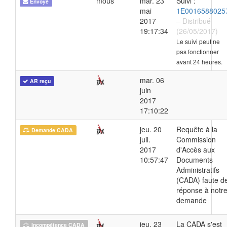
mous
mar. 23
Suivi :
Envoyé
mai
1E0016588025
2017
– Distribué
19:17:34
(26/05/2017)
Le suivi peut ne
pas fonctionner
avant 24 heures.
mar. 06
AR reçu
juin
2017
17:10:22
jeu. 20
Requête à la
Demande CADA
juil.
Commission
2017
d'Accès aux
10:57:47
Documents
Administratifs
(CADA) faute d
réponse à notr
demande
jeu. 23
La CADA s'est
Incompétence CADA