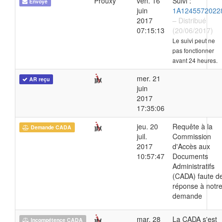
Prouxy
ven. 16
Suivi :
Envoyé
juin
1A1245572022
2017
– Distribué
07:15:13
(20/06/2017)
Le suivi peut ne
pas fonctionner
avant 24 heures.
mer. 21
AR reçu
juin
2017
17:35:06
jeu. 20
Requête à la
Demande CADA
juil.
Commission
2017
d'Accès aux
10:57:47
Documents
Administratifs
(CADA) faute d
réponse à notr
demande
mar. 28
La CADA s'est
Incompétence CADA