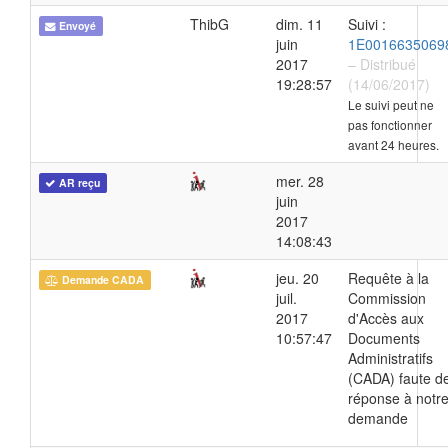
ThibG
dim. 11
Suivi :
Envoyé
juin
1E0016635069
2017
– Distribué
19:28:57
(14/06/2017)
Le suivi peut ne
pas fonctionner
avant 24 heures.
mer. 28
AR reçu
juin
2017
14:08:43
jeu. 20
Requête à la
Demande CADA
juil.
Commission
2017
d'Accès aux
10:57:47
Documents
Administratifs
(CADA) faute d
réponse à notr
demande