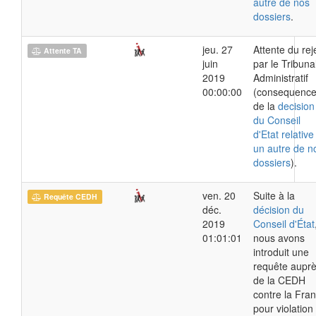
autre de nos
dossiers
.
jeu. 27
Attente du rej
Attente TA
juin
par le Tribuna
2019
Administratif
00:00:00
(consequenc
de la
decision
du Conseil
d'Etat relative
un autre de n
dossiers
).
ven. 20
Suite à la
Requête CEDH
déc.
décision du
2019
Conseil d'État
01:01:01
nous avons
introduit une
requête aupr
de la CEDH
contre la Fra
pour violation