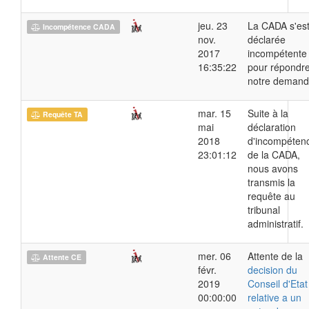
jeu. 23
La CADA s'es
Incompétence CADA
nov.
déclarée
2017
incompétente
16:35:22
pour répondr
notre demand
mar. 15
Suite à la
Requête TA
mai
déclaration
2018
d'incompéten
23:01:12
de la CADA,
nous avons
transmis la
requête au
tribunal
administratif.
mer. 06
Attente de la
Attente CE
févr.
decision du
2019
Conseil d'Etat
00:00:00
relative a un