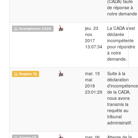
(CADA) faute
de réponse à
notre demande
jeu. 23
La CADA s'est
Incompétence CADA
nov.
déclarée
2017
incompétente
13:07:34
pour répondre
à notre
demande.
mar. 15
Suite à la
Requête TA
mai
déclaration
2018
d'incompétence
23:01:29
de la CADA,
nous avons
transmis la
requête au
tribunal
administratif.
mer. 06
Attente de la
Attente CE