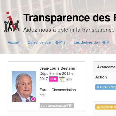
Transparence des 
Aidez-nous à obtenir la transparence 
Accueil
Qu'est-ce que l'IRFM ?
Les dérives de l'IRFM
Avanceme
Jean-Louis Destans
Député entre 2012 et
Action
2017
SER
E-mail envo
Eure – Circonscription
n°2
Communication 🇫🇷
Demande 