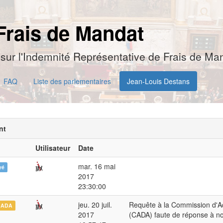
Frais de Mandat
sur l'Indemnité Représentative de Frais de Man
FAQ
Liste des parlementaires
Jean-Louis Destans
nt
Utilisateur
Date
mar. 16 mai
yé
2017
23:30:00
jeu. 20 juil.
Requête à la Commission d'A
CADA
2017
(CADA) faute de réponse à n