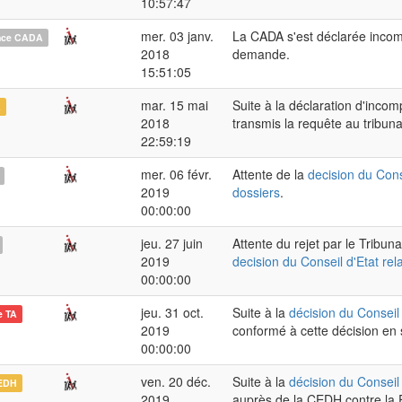
10:57:47
mer. 03 janv.
La CADA s'est déclarée incom
nce CADA
2018
demande.
15:51:05
mar. 15 mai
Suite à la déclaration d'inc
A
2018
transmis la requête au tribunal
22:59:19
mer. 06 févr.
Attente de la
decision du Cons
2019
dossiers
.
00:00:00
jeu. 27 juin
Attente du rejet par le Tribun
2019
decision du Conseil d'Etat rel
00:00:00
jeu. 31 oct.
Suite à la
décision du Conseil 
e TA
2019
conformé à cette décision en
00:00:00
ven. 20 déc.
Suite à la
décision du Conseil 
EDH
2019
auprès de la CEDH contre la F