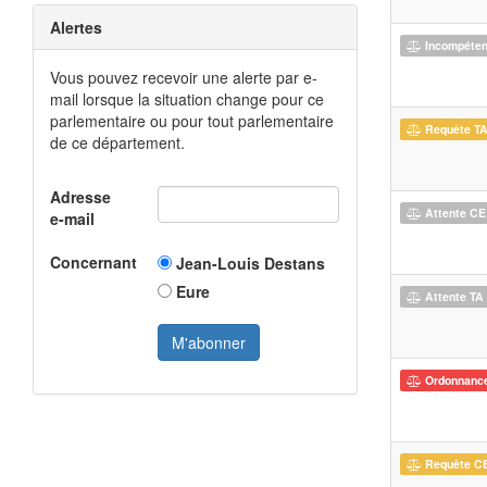
Alertes
Incompéte
Vous pouvez recevoir une alerte par e-
mail lorsque la situation change pour ce
parlementaire ou pour tout parlementaire
Requête T
de ce département.
Adresse
Attente CE
e-mail
Concernant
Jean-Louis Destans
Eure
Attente TA
Ordonnanc
Requête C