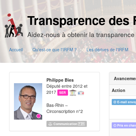
Transparence des 
Aidez-nous à obtenir la transparence 
Accueil
Qu'est-ce que l'IRFM ?
Les dérives de l'IRFM
Avanceme
Philippe Bies
Député entre 2012 et
Action
2017
SER
E-mail envo
Bas-Rhin –
Circonscription n°2
Communication 🇫🇷
Pris en char