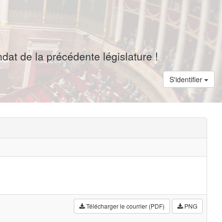
dat de la précédente législature !
S'identifier
Télécharger le courrier (PDF)
PNG