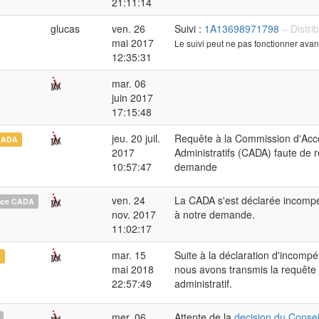
21:11:14
glucas
ven. 26
Suivi :
1A13698971798
– Distri
mai 2017
Le suivi peut ne pas fonctionner avan
12:35:31
mar. 06
juin 2017
17:15:48
jeu. 20 juil.
Requête à la Commission d'Ac
CADA
2017
Administratifs (CADA) faute de 
10:57:47
demande
ven. 24
La CADA s'est déclarée incomp
nce CADA
nov. 2017
à notre demande.
11:02:17
mar. 15
Suite à la déclaration d'incomp
A
mai 2018
nous avons transmis la requête 
22:57:49
administratif.
mer. 06
Attente de la
decision du Conseil