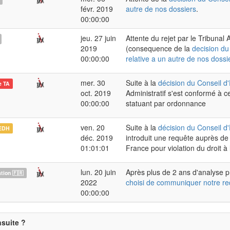
févr. 2019
autre de nos dossiers
.
00:00:00
jeu. 27 juin
Attente du rejet par le Tribunal A
2019
(consequence de la
decision du
00:00:00
relative a un autre de nos dossi
mer. 30
Suite à la
décision du Conseil d'
e TA
oct. 2019
Administratif s'est conformé à c
00:00:00
statuant par ordonnance
ven. 20
Suite à la
décision du Conseil d'
EDH
déc. 2019
introduit une requête auprès de
01:01:01
France pour violation du droit à 
lun. 20 juin
Après plus de 2 ans d'analyse p
ion 🇫🇷
2022
choisi de communiquer notre re
00:00:00
nsuite ?