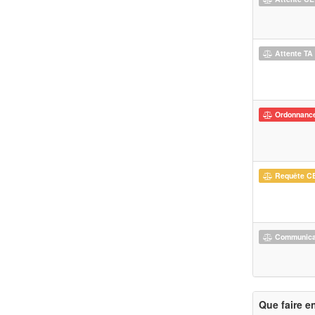
Attente TA
Ordonnanc
Requête C
Communicat
Que faire e