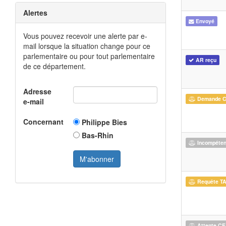
Alertes
Envoyé
Vous pouvez recevoir une alerte par e-
mail lorsque la situation change pour ce
parlementaire ou pour tout parlementaire
AR reçu
de ce département.
Adresse
Demande 
e-mail
Concernant
Philippe Bies
Bas-Rhin
Incompéte
Requête T
Attente CE