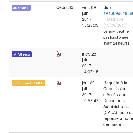
Cedric35
ven. 09
Suivi :
Envoyé
juin
1A1369901856
2017
– Distribué
15:28:03
(13/06/2017)
Le suivi peut ne
pas fonctionner
avant 24 heures.
mer. 28
AR reçu
juin
2017
14:07:15
jeu. 20
Requête à la
Demande CADA
juil.
Commission
2017
d'Accès aux
10:57:47
Documents
Administratifs
(CADA) faute d
réponse à notr
demande