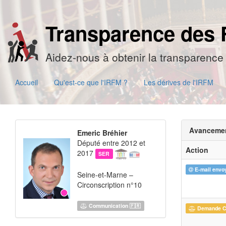
Transparence des 
Aidez-nous à obtenir la transparence 
Accueil
Qu'est-ce que l'IRFM ?
Les dérives de l'IRFM
Avanceme
Emeric Bréhier
Député entre 2012 et
Action
2017
SER
E-mail envo
Seine-et-Marne –
Circonscription n°10
Communication 🇫🇷
Demande 