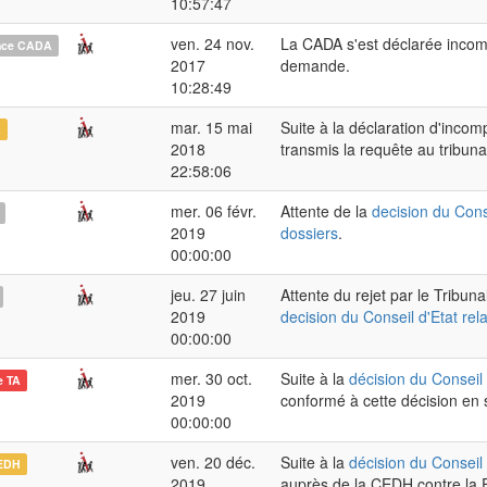
10:57:47
ven. 24 nov.
La CADA s'est déclarée incom
nce CADA
2017
demande.
10:28:49
mar. 15 mai
Suite à la déclaration d'inco
A
2018
transmis la requête au tribunal
22:58:06
mer. 06 févr.
Attente de la
decision du Conse
2019
dossiers
.
00:00:00
jeu. 27 juin
Attente du rejet par le Tribun
2019
decision du Conseil d'Etat rel
00:00:00
mer. 30 oct.
Suite à la
décision du Conseil 
e TA
2019
conformé à cette décision en
00:00:00
ven. 20 déc.
Suite à la
décision du Conseil 
EDH
2019
auprès de la CEDH contre la F