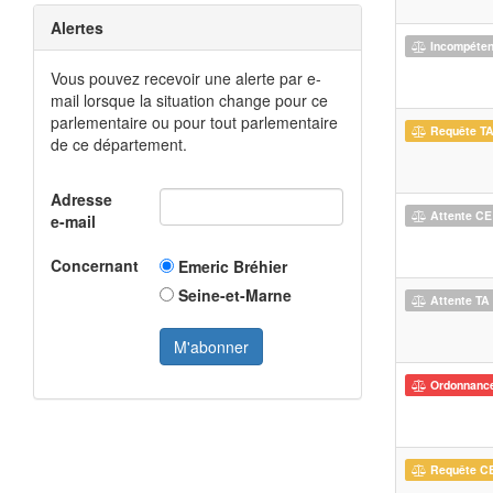
Alertes
Incompéte
Vous pouvez recevoir une alerte par e-
mail lorsque la situation change pour ce
parlementaire ou pour tout parlementaire
Requête T
de ce département.
Adresse
Attente CE
e-mail
Concernant
Emeric Bréhier
Seine-et-Marne
Attente TA
Ordonnanc
Requête C