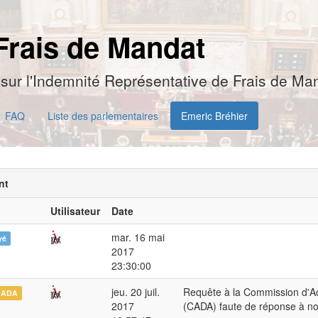
Frais de Mandat
sur l'Indemnité Représentative de Frais de Man
FAQ
Liste des parlementaires
Emeric Bréhier
nt
Utilisateur
Date
mar. 16 mai
yé
2017
23:30:00
jeu. 20 juil.
Requête à la Commission d'Ac
CADA
2017
(CADA) faute de réponse à n