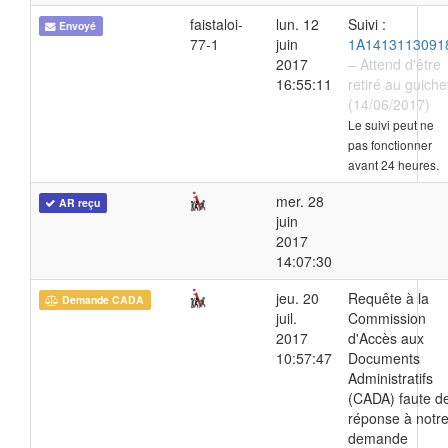
faistaloi-
lun. 12
Suivi :
Envoyé
77-1
juin
1A1413113091
2017
– Attend d'être
16:55:11
retiré au guiche
(14/06/2017)
Le suivi peut ne
pas fonctionner
avant 24 heures.
mer. 28
AR reçu
juin
2017
14:07:30
jeu. 20
Requête à la
Demande CADA
juil.
Commission
2017
d'Accès aux
10:57:47
Documents
Administratifs
(CADA) faute d
réponse à notr
demande