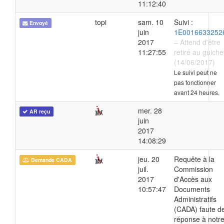
11:12:40
topi
sam. 10
Suivi :
Envoyé
juin
1E0016633252
2017
– Attend d'être
11:27:55
retiré au guiche
(14/06/2017)
Le suivi peut ne
pas fonctionner
avant 24 heures.
mer. 28
AR reçu
juin
2017
14:08:29
jeu. 20
Requête à la
Demande CADA
juil.
Commission
2017
d'Accès aux
10:57:47
Documents
Administratifs
(CADA) faute d
réponse à notr