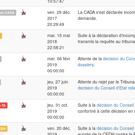
10:57:47
ven. 29 déc.
La CADA s'est déclarée incom
nce CADA
2017
demande.
20:29:49
mar. 15 mai
Suite à la déclaration d'inco
A
2018
transmis la requête au tribunal
22:58:21
mer. 06 févr.
Attente de la
decision du Conse
2019
dossiers
.
00:00:00
jeu. 27 juin
Attente du rejet par le Tribun
2019
decision du Conseil d'Etat rel
00:00:00
jeu. 31 oct.
Suite à la
décision du Conseil 
e TA
2019
conformé à cette décision en
00:00:00
ven. 20 déc.
Suite à la
décision du Conseil 
EDH
2019
auprès de la CEDH contre la F