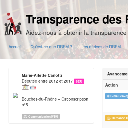
Transparence des 
Aidez-nous à obtenir la transparence 
Accueil
Qu'est-ce que l'IRFM ?
Les dérives de l'IRFM
Avanceme
Marie-Arlette Carlotti
Députée entre 2012 et 2017
SER
Action
E-mail envo
Bouches-du-Rhône – Circonscription
n°5
Communication 🇫🇷
Demande 