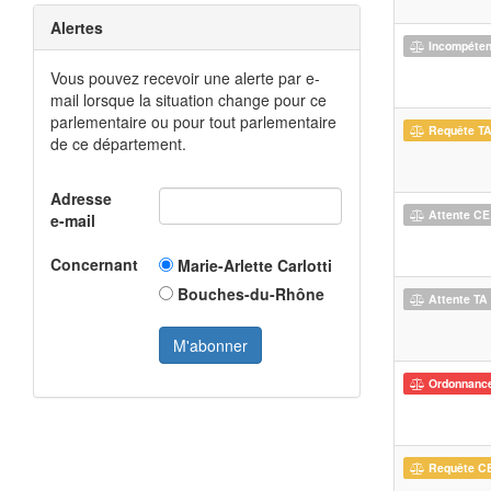
Alertes
Incompéte
Vous pouvez recevoir une alerte par e-
mail lorsque la situation change pour ce
parlementaire ou pour tout parlementaire
Requête T
de ce département.
Adresse
Attente CE
e-mail
Concernant
Marie-Arlette Carlotti
Bouches-du-Rhône
Attente TA
Ordonnanc
Requête C