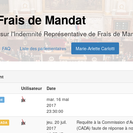
Frais de Mandat
sur l'Indemnité Représentative de Frais de Man
FAQ
Liste des parlementaires
Marie-Arlette Carlotti
nt
Utilisateur
Date
mar. 16 mai
yé
2017
23:30:00
jeu. 20 juil.
Requête à la Commission d'Ac
CADA
2017
(CADA) faute de réponse à n