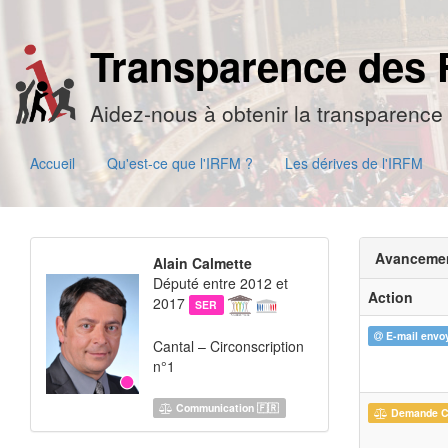
Transparence des 
Aidez-nous à obtenir la transparence 
Accueil
Qu'est-ce que l'IRFM ?
Les dérives de l'IRFM
Avanceme
Alain Calmette
Député entre 2012 et
Action
2017
SER
E-mail envo
Cantal – Circonscription
n°1
Communication 🇫🇷
Demande 