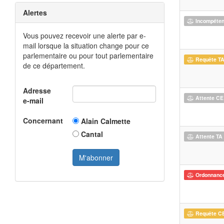
Alertes
Incompéte
Vous pouvez recevoir une alerte par e-
mail lorsque la situation change pour ce
parlementaire ou pour tout parlementaire
Requête T
de ce département.
Adresse
Attente CE
e-mail
Concernant
Alain Calmette
Cantal
Attente TA
Ordonnanc
Requête C