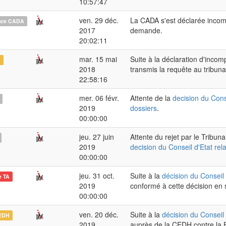
10:57:47
ven. 29 déc.
La CADA s'est déclarée incom
nce CADA
2017
demande.
20:02:11
mar. 15 mai
Suite à la déclaration d'inco
A
2018
transmis la requête au tribunal
22:58:16
mer. 06 févr.
Attente de la
decision du Conse
2019
dossiers
.
00:00:00
jeu. 27 juin
Attente du rejet par le Tribun
2019
decision du Conseil d'Etat rel
00:00:00
jeu. 31 oct.
Suite à la
décision du Conseil 
e TA
2019
conformé à cette décision en
00:00:00
ven. 20 déc.
Suite à la
décision du Conseil 
EDH
2019
auprès de la CEDH contre la F