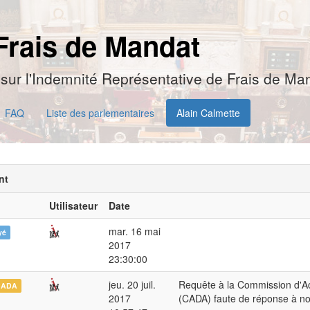
Frais de Mandat
sur l'Indemnité Représentative de Frais de Man
FAQ
Liste des parlementaires
Alain Calmette
nt
Utilisateur
Date
mar. 16 mai
yé
2017
23:30:00
jeu. 20 juil.
Requête à la Commission d'Ac
CADA
2017
(CADA) faute de réponse à n