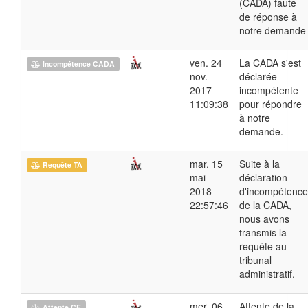
(CADA) faute
de réponse à
notre demande
ven. 24
La CADA s'est
Incompétence CADA
nov.
déclarée
2017
incompétente
11:09:38
pour répondre
à notre
demande.
mar. 15
Suite à la
Requête TA
mai
déclaration
2018
d'incompétence
22:57:46
de la CADA,
nous avons
transmis la
requête au
tribunal
administratif.
mer. 06
Attente de la
Attente CE