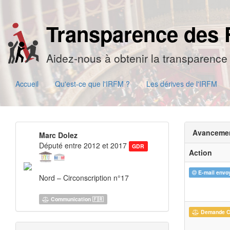
Transparence des 
Aidez-nous à obtenir la transparence 
Accueil
Qu'est-ce que l'IRFM ?
Les dérives de l'IRFM
Avanceme
Marc Dolez
Député entre 2012 et 2017
GDR
Action
E-mail envo
Nord – Circonscription n°17
Communication 🇫🇷
Demande 