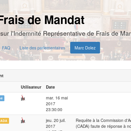
Frais de Mandat
sur l'Indemnité Représentative de Frais de Man
FAQ
Liste des parlementaires
Marc Dolez
nt
Utilisateur
Date
mar. 16 mai
yé
2017
23:30:00
jeu. 20 juil.
Requête à la Commission d'A
CADA
2017
(CADA) faute de réponse à n