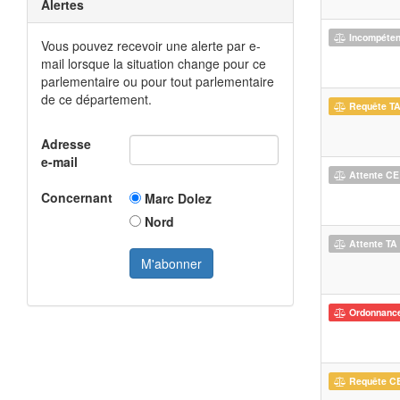
Alertes
Incompéte
Vous pouvez recevoir une alerte par e-
mail lorsque la situation change pour ce
parlementaire ou pour tout parlementaire
de ce département.
Requête T
Adresse
e-mail
Attente CE
Concernant
Marc Dolez
Nord
Attente TA
Ordonnanc
Requête C