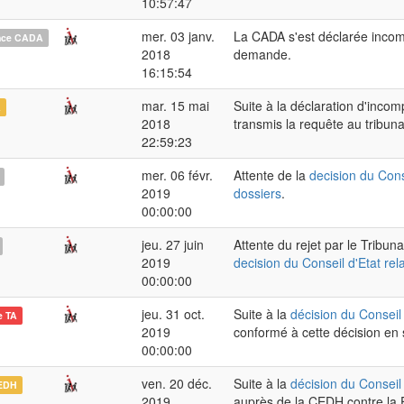
10:57:47
mer. 03 janv.
La CADA s'est déclarée incom
nce CADA
2018
demande.
16:15:54
mar. 15 mai
Suite à la déclaration d'inc
A
2018
transmis la requête au tribunal
22:59:23
mer. 06 févr.
Attente de la
decision du Cons
2019
dossiers
.
00:00:00
jeu. 27 juin
Attente du rejet par le Tribun
2019
decision du Conseil d'Etat rel
00:00:00
jeu. 31 oct.
Suite à la
décision du Conseil 
e TA
2019
conformé à cette décision en
00:00:00
ven. 20 déc.
Suite à la
décision du Conseil 
EDH
2019
auprès de la CEDH contre la F