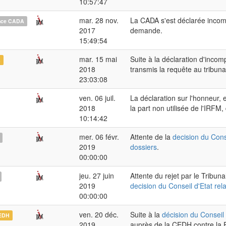
10:57:47
mar. 28 nov.
La CADA s'est déclarée incom
nce CADA
2017
demande.
15:49:54
mar. 15 mai
Suite à la déclaration d'inco
A
2018
transmis la requête au tribunal
23:03:08
ven. 06 juil.
La déclaration sur l'honneur, e
2018
la part non utilisée de l'IRFM,
10:14:42
mer. 06 févr.
Attente de la
decision du Conse
2019
dossiers
.
00:00:00
jeu. 27 juin
Attente du rejet par le Tribun
2019
decision du Conseil d'Etat rel
00:00:00
ven. 20 déc.
Suite à la
décision du Conseil 
EDH
2019
auprès de la CEDH contre la F