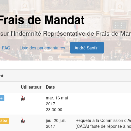
Frais de Mandat
sur l'Indemnité Représentative de Frais de Man
FAQ
Liste des parlementaires
André Santini
nt
Utilisateur
Date
mar. 16 mai
yé
2017
23:30:00
jeu. 20 juil.
Requête à la Commission d'Ac
CADA
2017
(CADA) faute de réponse à n