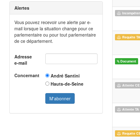
Alertes
Incompéte
Vous pouvez recevoir une alerte par e-
mail lorsque la situation change pour ce
parlementaire ou pour tout parlementaire
Requête T
de ce département.
Adresse
Document
e-mail
Concernant
André Santini
Hauts-de-Seine
Attente CE
Attente TA
Requête C