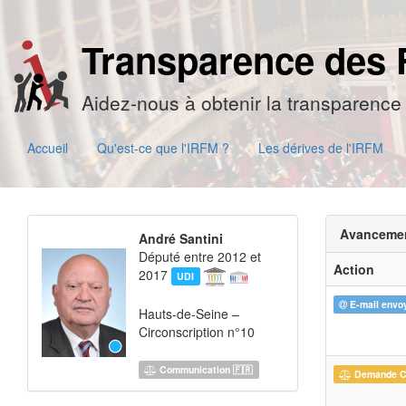
Transparence des 
Aidez-nous à obtenir la transparence 
Accueil
Qu'est-ce que l'IRFM ?
Les dérives de l'IRFM
Avanceme
André Santini
Député entre 2012 et
Action
2017
UDI
E-mail envo
Hauts-de-Seine –
Circonscription n°10
Communication 🇫🇷
Demande 