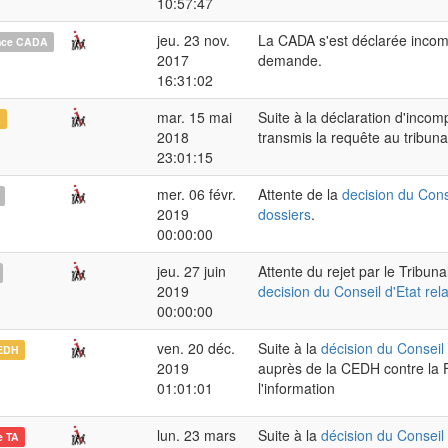
10:57:47
jeu. 23 nov.
La CADA s'est déclarée incom
nce CADA
2017
demande.
16:31:02
mar. 15 mai
Suite à la déclaration d'inco
A
2018
transmis la requête au tribunal
23:01:15
mer. 06 févr.
Attente de la
decision du Conse
2019
dossiers
.
00:00:00
jeu. 27 juin
Attente du rejet par le Tribun
2019
decision du Conseil d'Etat rel
00:00:00
ven. 20 déc.
Suite à la
décision du Conseil 
EDH
2019
auprès de la CEDH contre la F
01:01:01
l'information
lun. 23 mars
Suite à la
décision du Conseil 
e TA