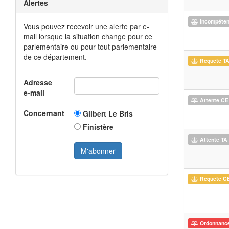
Alertes
Incompéte
Vous pouvez recevoir une alerte par e-
mail lorsque la situation change pour ce
parlementaire ou pour tout parlementaire
de ce département.
Requête T
Adresse
e-mail
Attente CE
Concernant
Gilbert Le Bris
Finistère
Attente TA
Requête C
Ordonnanc