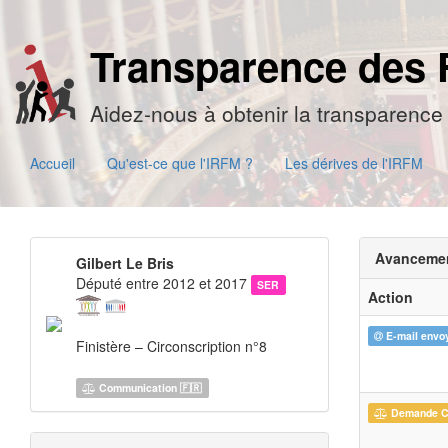
Transparence des 
Aidez-nous à obtenir la transparence 
Accueil
Qu'est-ce que l'IRFM ?
Les dérives de l'IRFM
Avanceme
Gilbert Le Bris
Député entre 2012 et 2017
SER
Action
E-mail envo
Finistère – Circonscription n°8
Communication 🇫🇷
Demande 