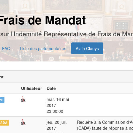
Frais de Mandat
sur l'Indemnité Représentative de Frais de Man
FAQ
Liste des parlementaires
Alain Claeys
nt
Utilisateur
Date
mar. 16 mai
yé
2017
23:30:00
jeu. 20 juil.
Requête à la Commission d'A
CADA
2017
(CADA) faute de réponse à n