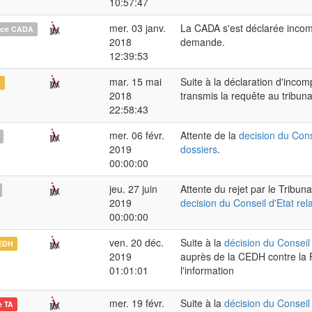
10:57:47
mer. 03 janv.
La CADA s'est déclarée incom
nce CADA
2018
demande.
12:39:53
mar. 15 mai
Suite à la déclaration d'inc
A
2018
transmis la requête au tribunal
22:58:43
mer. 06 févr.
Attente de la
decision du Cons
2019
dossiers
.
00:00:00
jeu. 27 juin
Attente du rejet par le Tribun
2019
decision du Conseil d'Etat rel
00:00:00
ven. 20 déc.
Suite à la
décision du Conseil 
EDH
2019
auprès de la CEDH contre la F
01:01:01
l'information
mer. 19 févr.
Suite à la
décision du Conseil 
e TA