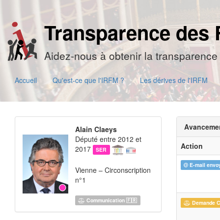
Transparence des 
Aidez-nous à obtenir la transparence 
Accueil
Qu'est-ce que l'IRFM ?
Les dérives de l'IRFM
Avanceme
Alain Claeys
Député entre 2012 et
Action
2017
SER
E-mail envo
Vienne – Circonscription
n°1
Communication 🇫🇷
Demande 