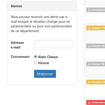
Alertes
Incompéte
Vous pouvez recevoir une alerte par e-
mail lorsque la situation change pour ce
parlementaire ou pour tout parlementaire
Requête T
de ce département.
Adresse
Attente CE
e-mail
Concernant
Alain Claeys
Vienne
Attente TA
Requête C
Ordonnanc