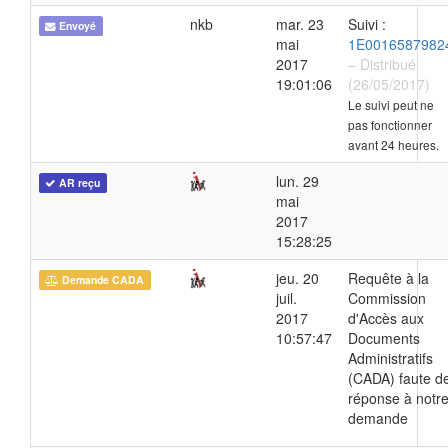
nkb
mar. 23
Suivi :
Envoyé
mai
1E0016587982
2017
– Distribué
19:01:06
(26/05/2017)
Le suivi peut ne
pas fonctionner
avant 24 heures.
lun. 29
AR reçu
mai
2017
15:28:25
jeu. 20
Requête à la
Demande CADA
juil.
Commission
2017
d'Accès aux
10:57:47
Documents
Administratifs
(CADA) faute d
réponse à notr
demande