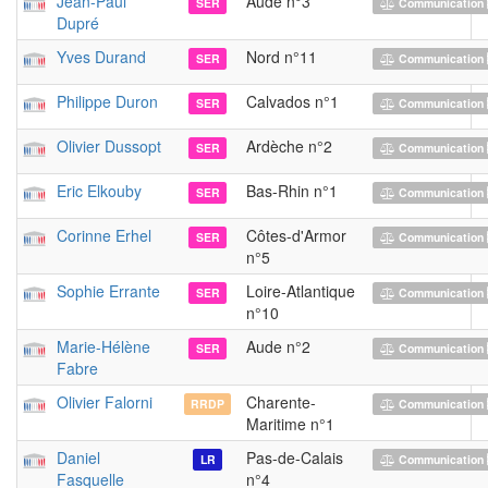
Jean-Paul
Aude n°3
SER
Communication 
Dupré
Yves Durand
Nord n°11
SER
Communication 
Philippe Duron
Calvados n°1
SER
Communication 
Olivier Dussopt
Ardèche n°2
SER
Communication 
Eric Elkouby
Bas-Rhin n°1
SER
Communication 
Corinne Erhel
Côtes-d'Armor
SER
Communication 
n°5
Sophie Errante
Loire-Atlantique
SER
Communication 
n°10
Marie-Hélène
Aude n°2
SER
Communication 
Fabre
Olivier Falorni
Charente-
RRDP
Communication 
Maritime n°1
Daniel
Pas-de-Calais
LR
Communication 
Fasquelle
n°4