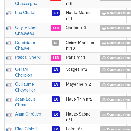
Chassaigne
n°5
Luc Chatel
Haute-Marne
LR
Communication 
n°1
Guy-Michel
Sarthe n°3
SER
Communication 
Chauveau
Dominique
Seine-Maritime
NI
Communication 
Chauvel
n°10
Pascal Cherki
Paris n°11
SER
Communication 
Gérard
Vosges n°2
LR
Communication 
Cherpion
Guillaume
Mayenne n°2
LR
Communication 
Chevrollier
Jean-Louis
Haut-Rhin n°2
LR
Communication 
Christ
Alain Chrétien
Haute-Saône
LR
Communication 
n°1
Dino Cinieri
Loire n°4
LR
Communication 