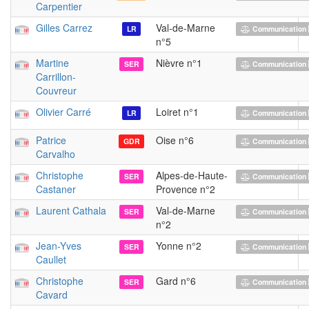
Carpentier
Gilles Carrez
Val-de-Marne
LR
Communication 
n°5
Martine
Nièvre n°1
SER
Communication 
Carrillon-
Couvreur
Olivier Carré
Loiret n°1
LR
Communication 
Patrice
Oise n°6
GDR
Communication 
Carvalho
Christophe
Alpes-de-Haute-
SER
Communication 
Castaner
Provence n°2
Laurent Cathala
Val-de-Marne
SER
Communication 
n°2
Jean-Yves
Yonne n°2
SER
Communication 
Caullet
Christophe
Gard n°6
SER
Communication 
Cavard