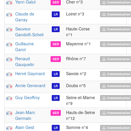
Yann Galut
Cher n°3
SER
Communication 
Claude de
Loiret n°3
LR
Communication 
Ganay
Sauveur
Haute-Corse
LR
Communication 
Gandolfi-Scheit
n°1
Guillaume
Mayenne n°1
SER
Communication 
Garot
Renaud
Rhône n°7
SER
Communication 
Gauquelin
Hervé Gaymard
Savoie n°2
LR
Communication 
Annie Genevard
Doubs n°5
LR
Communication 
Guy Geoffroy
Seine-et-Marne
LR
Communication 
n°9
Jean-Marc
Hauts-de-Seine
SER
Communication 
Germain
n°12
Alain Gest
Somme n°4
LR
Communication 