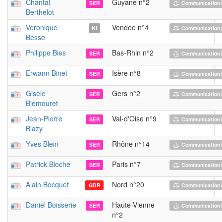
Chantal
Guyane n°2
SER
Communication 
Berthelot
Véronique
Vendée n°4
NI
Communication 
Besse
Philippe Bies
Bas-Rhin n°2
SER
Communication 
Erwann Binet
Isère n°8
SER
Communication 
Gisèle
Gers n°2
SER
Communication 
Biémouret
Jean-Pierre
Val-d'Oise n°9
SER
Communication 
Blazy
Yves Blein
Rhône n°14
SER
Communication 
Patrick Bloche
Paris n°7
SER
Communication 
Alain Bocquet
Nord n°20
GDR
Communication 
Daniel Boisserie
Haute-Vienne
SER
Communication 
n°2