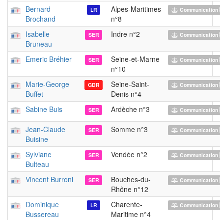
Bernard
Alpes-Maritimes
LR
Communication 
Brochand
n°8
Isabelle
Indre n°2
SER
Communication 
Bruneau
Emeric Bréhier
Seine-et-Marne
SER
Communication 
n°10
Marie-George
Seine-Saint-
GDR
Communication 
Buffet
Denis n°4
Sabine Buis
Ardèche n°3
SER
Communication 
Jean-Claude
Somme n°3
SER
Communication 
Buisine
Sylviane
Vendée n°2
SER
Communication 
Bulteau
Vincent Burroni
Bouches-du-
SER
Communication 
Rhône n°12
Dominique
Charente-
LR
Communication 
Bussereau
Maritime n°4