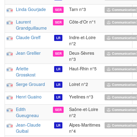
Linda Gourjade
Tarn n°3
SER
Communication 
Laurent
Côte-d'Or n°1
SER
Communication 
Grandguillaume
Claude Greff
Indre-et-Loire
LR
Communication 
n°2
Jean Grellier
Deux-Sèvres
SER
Communication 
n°3
Arlette
Haut-Rhin n°5
LR
Communication 
Grosskost
Serge Grouard
Loiret n°2
LR
Communication 
Henri Guaino
Yvelines n°3
LR
Communication 
Edith
Saône-et-Loire
SER
Communication 
Gueugneau
n°2
Jean-Claude
Alpes-Maritimes
LR
Communication 
Guibal
n°4