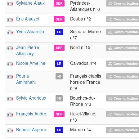
Sylviane Alaux
Pyrénées-
SER
Communication 
Atlantiques n°6
Éric Alauzet
Doubs n°2
SER
Communication 
Yves Albarello
Seine-et-Marne
LR
Communication 
n°7
Jean-Pierre
Nord n°15
SER
Communication 
Allossery
Nicole Ameline
Calvados n°4
LR
Communication 
Pouria
Français établis
NI
Communication 
Amirshahi
hors de France
n°9
Sylvie Andrieux
Bouches-du-
NI
Communication 
Rhône n°3
François André
Ille-et-Vilaine
SER
Communication 
n°3
Benoist Apparu
Marne n°4
LR
Communication 