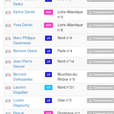
Dalloz
Karine Daniel
Loire-Atlantique
SER
Communication 
n°3
Yves Daniel
Loire-Atlantique
SER
Communication 
n°6
Marc-Philippe
Nord n°4
LR
Communication 
Daubresse
Bernard Debré
Paris n°4
LR
Communication 
Jean-Pierre
Nord n°14
LR
Communication 
Decool
Bernard
Bouches-du-
LR
Communication 
Deflesselles
Rhône n°9
Laurent
Nord n°21
UDI
Communication 
Degallaix
Lucien
Oise n°5
LR
Communication 
Degauchy
Pascal
Dordogne n°1
SER
Communication 