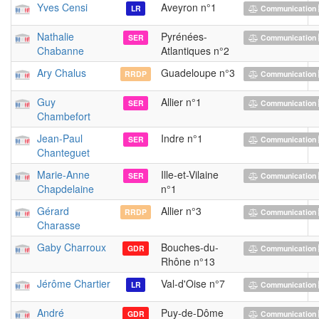
Yves Censi
Aveyron n°1
LR
Communication 
Nathalie
Pyrénées-
SER
Communication 
Chabanne
Atlantiques n°2
Ary Chalus
Guadeloupe n°3
RRDP
Communication 
Guy
Allier n°1
SER
Communication 
Chambefort
Jean-Paul
Indre n°1
SER
Communication 
Chanteguet
Marie-Anne
Ille-et-Vilaine
SER
Communication 
Chapdelaine
n°1
Gérard
Allier n°3
RRDP
Communication 
Charasse
Gaby Charroux
Bouches-du-
GDR
Communication 
Rhône n°13
Jérôme Chartier
Val-d'Oise n°7
LR
Communication 
André
Puy-de-Dôme
GDR
Communication 