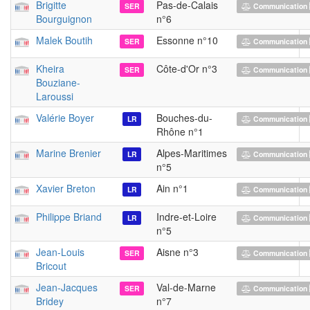
Brigitte
Pas-de-Calais
SER
Communication 
Bourguignon
n°6
Malek Boutih
Essonne n°10
SER
Communication 
Kheira
Côte-d'Or n°3
SER
Communication 
Bouziane-
Laroussi
Valérie Boyer
Bouches-du-
LR
Communication 
Rhône n°1
Marine Brenier
Alpes-Maritimes
LR
Communication 
n°5
Xavier Breton
Ain n°1
LR
Communication 
Philippe Briand
Indre-et-Loire
LR
Communication 
n°5
Jean-Louis
Aisne n°3
SER
Communication 
Bricout
Jean-Jacques
Val-de-Marne
SER
Communication 
Bridey
n°7