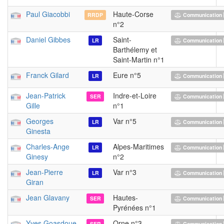
Paul Giacobbi
Haute-Corse
RRDP
Communication 
n°2
Daniel Gibbes
Saint-
LR
Communication 
Barthélemy et
Saint-Martin n°1
Franck Gilard
Eure n°5
LR
Communication 
Jean-Patrick
Indre-et-Loire
SER
Communication 
Gille
n°1
Georges
Var n°5
LR
Communication 
Ginesta
Charles-Ange
Alpes-Maritimes
LR
Communication 
Ginesy
n°2
Jean-Pierre
Var n°3
LR
Communication 
Giran
Jean Glavany
Hautes-
SER
Communication 
Pyrénées n°1
Yves Goasdoue
Orne n°3
SER
Communication 