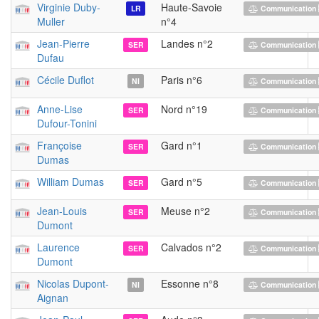
Virginie Duby-
Haute-Savoie
LR
Communication 
Muller
n°4
Jean-Pierre
Landes n°2
SER
Communication 
Dufau
Cécile Duflot
Paris n°6
NI
Communication 
Anne-Lise
Nord n°19
SER
Communication 
Dufour-Tonini
Françoise
Gard n°1
SER
Communication 
Dumas
William Dumas
Gard n°5
SER
Communication 
Jean-Louis
Meuse n°2
SER
Communication 
Dumont
Laurence
Calvados n°2
SER
Communication 
Dumont
Nicolas Dupont-
Essonne n°8
NI
Communication 
Aignan