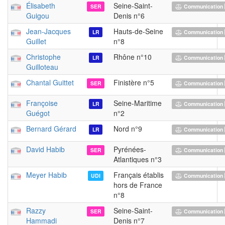
Élisabeth
Seine-Saint-
SER
Communication 
Guigou
Denis n°6
Jean-Jacques
Hauts-de-Seine
LR
Communication 
Guillet
n°8
Christophe
Rhône n°10
LR
Communication 
Guilloteau
Chantal Guittet
Finistère n°5
SER
Communication 
Françoise
Seine-Maritime
LR
Communication 
Guégot
n°2
Bernard Gérard
Nord n°9
LR
Communication 
David Habib
Pyrénées-
SER
Communication 
Atlantiques n°3
Meyer Habib
Français établis
UDI
Communication 
hors de France
n°8
Razzy
Seine-Saint-
SER
Communication 
Hammadi
Denis n°7