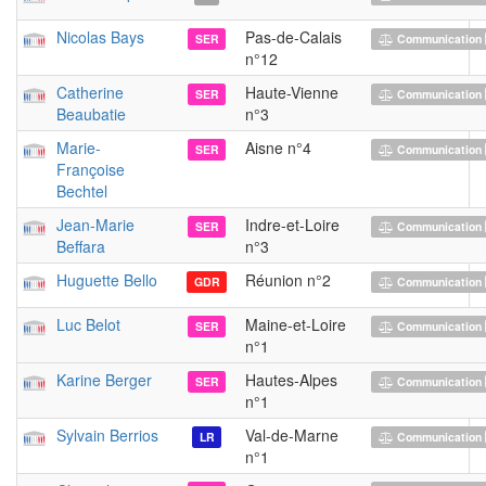
Nicolas Bays
Pas-de-Calais
SER
Communication 
n°12
Catherine
Haute-Vienne
SER
Communication 
Beaubatie
n°3
Marie-
Aisne n°4
SER
Communication 
Françoise
Bechtel
Jean-Marie
Indre-et-Loire
SER
Communication 
Beffara
n°3
Huguette Bello
Réunion n°2
GDR
Communication 
Luc Belot
Maine-et-Loire
SER
Communication 
n°1
Karine Berger
Hautes-Alpes
SER
Communication 
n°1
Sylvain Berrios
Val-de-Marne
LR
Communication 
n°1