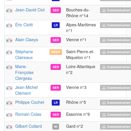
Jean-David Ciot
Bouches-du-
SER
Communication 
Rhône n°14
Éric Ciotti
Alpes-Maritimes
LR
Communication 
n°1
Alain Claeys
Vienne n°1
SER
Communication 
Stéphane
Saint-Pierre-et-
RRDP
Communication 
Claireaux
Miquelon n°1
Marie-
Loire-Atlantique
SER
Communication 
Françoise
n°2
Clergeau
Jean-Michel
Vienne n°3
SER
Communication 
Clément
Philippe Cochet
Rhône n°5
LR
Communication 
Romain Colas
Essonne n°9
SER
Communication 
Gilbert Collard
Gard n°2
NI
Communication 