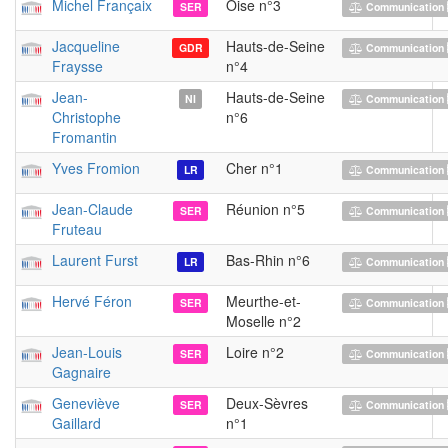
Michel Françaix
Oise n°3
SER
Communication 
Jacqueline
Hauts-de-Seine
GDR
Communication 
Fraysse
n°4
Jean-
Hauts-de-Seine
NI
Communication 
Christophe
n°6
Fromantin
Yves Fromion
Cher n°1
LR
Communication 
Jean-Claude
Réunion n°5
SER
Communication 
Fruteau
Laurent Furst
Bas-Rhin n°6
LR
Communication 
Hervé Féron
Meurthe-et-
SER
Communication 
Moselle n°2
Jean-Louis
Loire n°2
SER
Communication 
Gagnaire
Geneviève
Deux-Sèvres
SER
Communication 
Gaillard
n°1