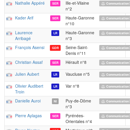
Nathalie Appéré
Ille-et-Vilaine
SER
Communication 
n°2
Kader Arif
Haute-Garonne
SER
Communication 
n°10
Laurence
Haute-Garonne
LR
Communication 
Arribagé
n°3
François Asensi
Seine-Saint-
GDR
Communication 
Denis n°11
Christian Assaf
Hérault n°8
SER
Communication 
Julien Aubert
Vaucluse n°5
LR
Communication 
Olivier Audibert
Var n°8
LR
Communication 
Troin
Danielle Auroi
Puy-de-Dôme
NI
Communication 
n°3
Pierre Aylagas
Pyrénées-
SER
Communication 
Orientales n°4