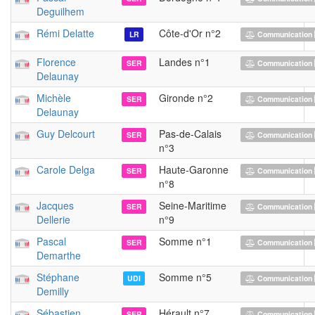
Deguilhem
Rémi Delatte
Côte-d'Or n°2
LR
Communication 
Florence
Landes n°1
SER
Communication 
Delaunay
Michèle
Gironde n°2
SER
Communication 
Delaunay
Guy Delcourt
Pas-de-Calais
SER
Communication 
n°3
Carole Delga
Haute-Garonne
SER
Communication 
n°8
Jacques
Seine-Maritime
SER
Communication 
Dellerie
n°9
Pascal
Somme n°1
SER
Communication 
Demarthe
Stéphane
Somme n°5
UDI
Communication 
Demilly
Sébastien
Hérault n°7
SER
Communication 