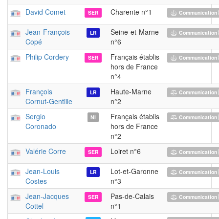
David Comet
Charente n°1
SER
Communication 
Jean-François
Seine-et-Marne
LR
Communication 
Copé
n°6
Philip Cordery
Français établis
SER
Communication 
hors de France
n°4
François
Haute-Marne
LR
Communication 
Cornut-Gentille
n°2
Sergio
Français établis
NI
Communication 
Coronado
hors de France
n°2
Valérie Corre
Loiret n°6
SER
Communication 
Jean-Louis
Lot-et-Garonne
LR
Communication 
Costes
n°3
Jean-Jacques
Pas-de-Calais
SER
Communication 
Cottel
n°1