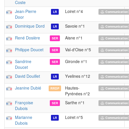
Coste
Jean-Pierre
Loiret n°4
LR
Communication 
Door
Dominique Dord
Savoie n°1
LR
Communication 
René Dosière
Aisne n°1
SER
Communication 
Philippe Doucet
Val-d'Oise n°5
SER
Communication 
Sandrine
Gironde n°1
SER
Communication 
Doucet
David Douillet
Yvelines n°12
LR
Communication 
Jeanine Dubié
Hautes-
RRDP
Communication 
Pyrénées n°2
Françoise
Sarthe n°1
SER
Communication 
Dubois
Marianne
Loiret n°5
LR
Communication 
Dubois