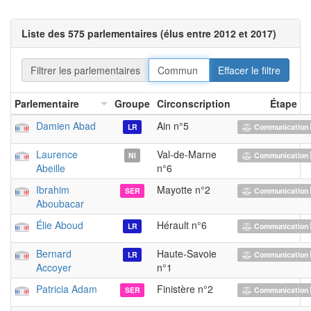
Liste des 575 parlementaires (élus entre 2012 et 2017)
Filtrer les parlementaires
Effacer le filtre
Parlementaire
Groupe
Circonscription
Étape
Damien Abad
Ain n°5
LR
Communication 
Laurence
Val-de-Marne
NI
Communication 
Abeille
n°6
Ibrahim
Mayotte n°2
SER
Communication 
Aboubacar
Élie Aboud
Hérault n°6
LR
Communication 
Bernard
Haute-Savoie
LR
Communication 
Accoyer
n°1
Patricia Adam
Finistère n°2
SER
Communication 