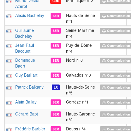
Bruno Nestor
Martinique n°2
GDR
Communication 
Azerot
Alexis Bachelay
Hauts-de-Seine
SER
Communication 
n°1
Guillaume
Seine-Maritime
SER
Communication 
Bachelay
n°4
Jean-Paul
Puy-de-Dôme
SER
Communication 
Bacquet
n°4
Dominique
Nord n°8
SER
Communication 
Baert
Guy Bailliart
Calvados n°3
SER
Communication 
Patrick Balkany
Hauts-de-Seine
LR
Communication 
n°5
Alain Ballay
Corrèze n°1
SER
Communication 
Gérard Bapt
Haute-Garonne
SER
Communication 
n°2
Frédéric Barbier
Doubs n°4
SER
Communication 