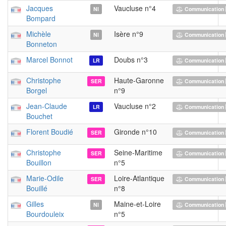
Jacques
Vaucluse n°4
NI
Communication 
Bompard
Michèle
Isère n°9
NI
Communication 
Bonneton
Marcel Bonnot
Doubs n°3
LR
Communication 
Christophe
Haute-Garonne
SER
Communication 
Borgel
n°9
Jean-Claude
Vaucluse n°2
LR
Communication 
Bouchet
Florent Boudié
Gironde n°10
SER
Communication 
Christophe
Seine-Maritime
SER
Communication 
Bouillon
n°5
Marie-Odile
Loire-Atlantique
SER
Communication 
Bouillé
n°8
Gilles
Maine-et-Loire
NI
Communication 
Bourdouleix
n°5