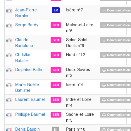
Jean-Pierre
Isère n°7
LR
Communication 
Barbier
Serge Bardy
Maine-et-Loire
SER
Communication 
n°6
Claude
Seine-Saint-
SER
Communication 
Bartolone
Denis n°9
Christian
Nord n°12
SER
Communication 
Bataille
Delphine Batho
Deux-Sèvres
SER
Communication 
n°2
Marie-Noëlle
Isère n°4
SER
Communication 
Battistel
Laurent Baumel
Indre-et-Loire
SER
Communication 
n°4
Philippe Baumel
Saône-et-Loire
SER
Communication 
n°3
Denis Baupin
Paris n°10
NI
Communication 