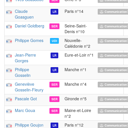
Claude
Paris n°14
LR
Communication 
Goasguen
Daniel Goldberg
Seine-Saint-
SER
Communication 
Denis n°10
Philippe Gomes
Nouvelle-
UDI
Communication 
Calédonie n°2
Jean-Pierre
Eure-et-Loir n°1
LR
Communication 
Gorges
Philippe
Manche n°1
LR
Communication 
Gosselin
Geneviève
Manche n°4
SER
Communication 
Gosselin-Fleury
Pascale Got
Gironde n°5
SER
Communication 
Marc Goua
Maine-et-Loire
SER
Communication 
n°2
Philippe Goujon
Paris n°12
LR
Communication 