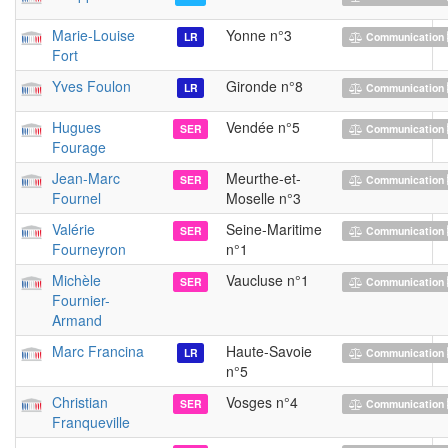
Marie-Louise
Yonne n°3
LR
Communication 
Fort
Yves Foulon
Gironde n°8
LR
Communication 
Hugues
Vendée n°5
SER
Communication 
Fourage
Jean-Marc
Meurthe-et-
SER
Communication 
Fournel
Moselle n°3
Valérie
Seine-Maritime
SER
Communication 
Fourneyron
n°1
Michèle
Vaucluse n°1
SER
Communication 
Fournier-
Armand
Marc Francina
Haute-Savoie
LR
Communication 
n°5
Christian
Vosges n°4
SER
Communication 
Franqueville