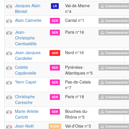
Jacques Alain
Val-de-Marne
LR
Communication 
Bénisti
n°4
Alain Calmette
Cantal n°1
SER
Communication 
Jean-
Paris n°16
SER
Communication 
Christophe
Cambadélis
Jean-Jacques
Nord n°16
GDR
Communication 
Candelier
Colette
Pyrénées-
SER
Communication 
Capdevielle
Atlantiques n°5
Yann Capet
Pas-de-Calais
SER
Communication 
n°7
Christophe
Paris n°18
SER
Communication 
Caresche
Marie-Arlette
Bouches-du-
SER
Communication 
Carlotti
Rhône n°5
Jean-Noël
Val-d'Oise n°3
RRDP
Communication 