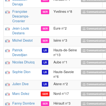
Denaja
Françoise
Yvelines n°8
SER
Communication 
Descamps-
Crosnier
Jean-Louis
Eure n°2
SER
Communication 
Destans
Michel Destot
Isère n°3
SER
Communication 
Patrick
Hauts-de-Seine
LR
Communication 
Devedjian
n°13
Nicolas Dhuicq
Aube n°1
LR
Communication 
Sophie Dion
Haute-Savoie
LR
Communication 
n°6
Julien Dive
Aisne n°2
LR
Communication 
Marc Dolez
Nord n°17
GDR
Communication 
Fanny Dombre
Hérault n°3
SER
Communication 