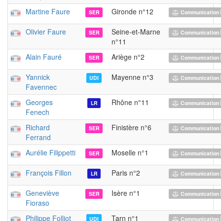
Martine Faure
Gironde n°12
SER
Communication 
Olivier Faure
Seine-et-Marne
SER
Communication 
n°11
Alain Fauré
Ariège n°2
SER
Communication 
Yannick
Mayenne n°3
UDI
Communication 
Favennec
Georges
Rhône n°11
LR
Communication 
Fenech
Richard
Finistère n°6
SER
Communication 
Ferrand
Aurélie Filippetti
Moselle n°1
SER
Communication 
François Fillon
Paris n°2
LR
Communication 
Geneviève
Isère n°1
SER
Communication 
Fioraso
Philippe Folliot
Tarn n°1
UDI
Communication 