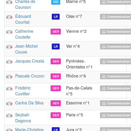
Charles de
Marne n°5
UDI
Communication 
Courson
Édouard
Oise n°7
LR
Communication 
Courtial
Catherine
Vienne n°2
SER
Communication 
Coutelle
Jean-Michel
Var n°4
LR
Communication 
Couve
Jacques Cresta
Pyrénées-
SER
Communication 
Orientales n°1
Pascale Crozon
Rhône n°6
SER
Communication 
Frédéric
Pas-de-Calais
SER
Communication 
Cuvillier
n°5
Carlos Da Silva
Essonne n°1
SER
Communication 
Seybah
Paris n°5
SER
Communication 
Dagoma
Marie-Christine
Jura n°2
LR
Communication 